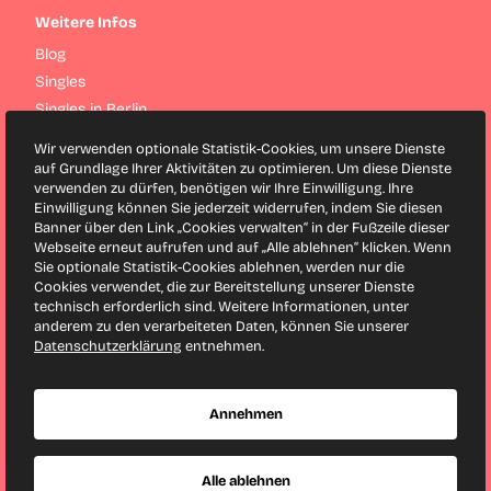
Weitere Infos
Blog
Singles
Singles in Berlin
Singles in Hamburg
Wir verwenden optionale Statistik-Cookies, um unsere Dienste
Singles in München
auf Grundlage Ihrer Aktivitäten zu optimieren. Um diese Dienste
verwenden zu dürfen, benötigen wir Ihre Einwilligung. Ihre
Singles in Köln
Einwilligung können Sie jederzeit widerrufen, indem Sie diesen
Singles in Frankfurt
Banner über den Link „Cookies verwalten“ in der Fußzeile dieser
Webseite erneut aufrufen und auf „Alle ablehnen“ klicken. Wenn
Sie optionale Statistik-Cookies ablehnen, werden nur die
Finya bei Facebook
Cookies verwendet, die zur Bereitstellung unserer Dienste
Finya bei Twitter
technisch erforderlich sind. Weitere Informationen, unter
anderem zu den verarbeiteten Daten, können Sie unserer
Datenschutzerklärung
entnehmen.
Seitenanfang
Annehmen
Copyright © 2001-2026 Finya GmbH & Co. KG. Alle Rechte
vorbehalten.
Alle ablehnen