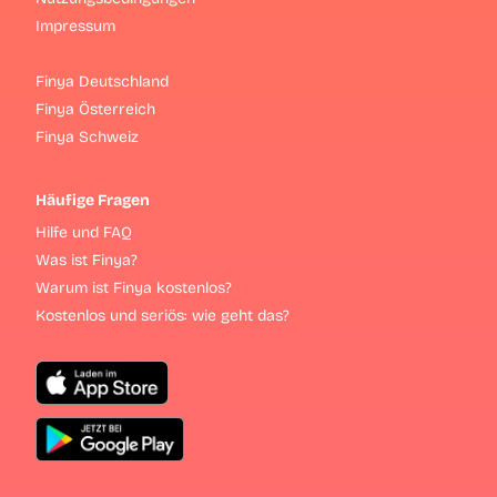
Impressum
Finya Deutschland
Finya Österreich
Finya Schweiz
Häufige Fragen
Hilfe und FAQ
Was ist Finya?
Warum ist Finya kostenlos?
Kostenlos und seriös: wie geht das?