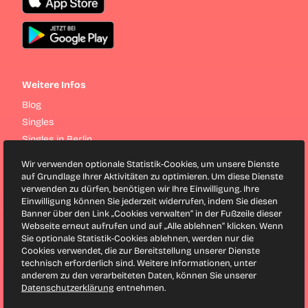
Weitere Infos
Blog
Singles
Singles in Berlin
Singles in Hamburg
Wir verwenden optionale Statistik-Cookies, um unsere Dienste
Singles in München
auf Grundlage Ihrer Aktivitäten zu optimieren. Um diese Dienste
verwenden zu dürfen, benötigen wir Ihre Einwilligung. Ihre
Singles in Köln
Einwilligung können Sie jederzeit widerrufen, indem Sie diesen
Singles in Frankfurt
Banner über den Link „Cookies verwalten“ in der Fußzeile dieser
Webseite erneut aufrufen und auf „Alle ablehnen“ klicken. Wenn
Sie optionale Statistik-Cookies ablehnen, werden nur die
Finya bei Facebook
Cookies verwendet, die zur Bereitstellung unserer Dienste
Finya bei Twitter
technisch erforderlich sind. Weitere Informationen, unter
anderem zu den verarbeiteten Daten, können Sie unserer
Datenschutzerklärung
entnehmen.
Seitenanfang