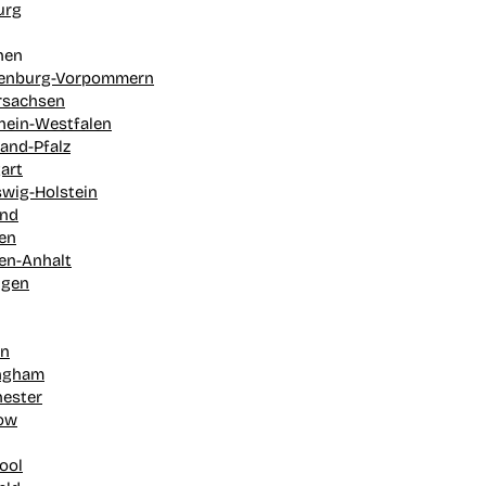
urg
hen
enburg-Vorpommern
rsachsen
hein-Westfalen
and-Pfalz
art
swig-Holstein
and
en
en-Anhalt
ngen
on
ngham
ester
ow
ool