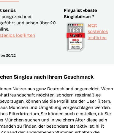
t seriös
Finya ist »beste
h ausgezeichnet,
Singlebörse« *
geführt und schon über 20
Jetzt
line.
kostenlos
stenlos losflirten
losflirten
abe 30/22
ünchen Singles nach Ihrem Geschmack
illionen Nutzer aus ganz Deutschland angemeldet. Wenn
 Chatfreundschaft möchten, sondern regelmäßige
vorzugen, können Sie die Profilliste der User filtern,
es aus München und Umgebung vorgeschlagen werden.
es Filterkriterium, Sie können auch einstellen, ob Sie
us München suchen und in welchem Alter diese sein
emanden zu finden, der besonders attraktiv ist, hilft
. Anhand der abgegebenen Stimmen erhalten die