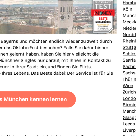
Hamb
Köln
Münc
Meckl
Niede
Nordr
Rheinl
t Bayerns und möchten endlich wieder zu zweit durch
Stuttg
r das Oktoberfest besuchen? Falls Sie dafür bisher
Schle
en gelernt haben, haben Sie hier vielleicht die
Saarl
Münchner Singles nur darauf, mit Ihnen in Kontakt zu
Sachs
uer in Ihrer Stadt ein, und finden Sie Flirts,
Sachs
Ihres Lebens. Das Beste dabei: Der Service ist für Sie
Thüri
Wien
Zürich
Lond
aus München kennen lernen
Birmi
Manch
Glasg
Leeds
Liverp