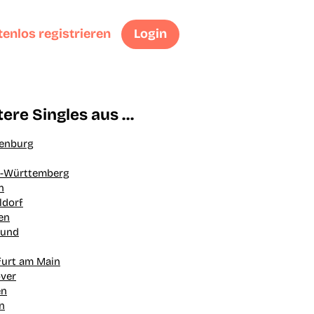
enlos registrieren
Login
tere Singles aus …
enburg
-Württemberg
n
ldorf
en
mund
furt am Main
ver
en
n