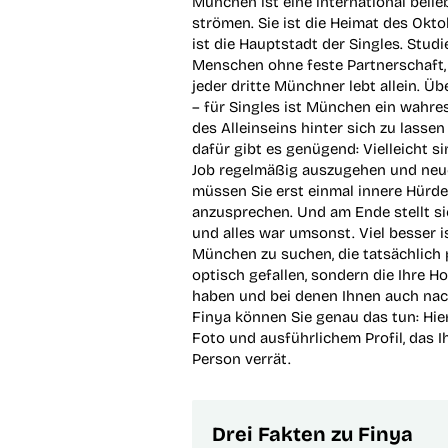
München ist eine international belie
strömen. Sie ist die Heimat des Okt
ist die Hauptstadt der Singles. Stud
Menschen ohne feste Partnerschaft,
jeder dritte Münchner lebt allein. 
– für Singles ist München ein wahres 
des Alleinseins hinter sich zu lasse
dafür gibt es genügend: Vielleicht si
Job regelmäßig auszugehen und neue
müssen Sie erst einmal innere Hürde
anzusprechen. Und am Ende stellt sich
und alles war umsonst. Viel besser i
München zu suchen, die tatsächlich p
optisch gefallen, sondern die Ihre H
haben und bei denen Ihnen auch na
Finya können Sie genau das tun: Hier
Foto und ausführlichem Profil, das I
Person verrät.
Drei Fakten zu Finya