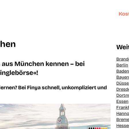
Kost
chen
Wei
Brand
s aus München kennen – bei
Berlin
Baden
inglebörse«!
Bayer
Düsse
ernen? Bei Finya schnell, unkompliziert und
Dresd
Dort
Essen
Frank
Hanno
Brem
Hesse