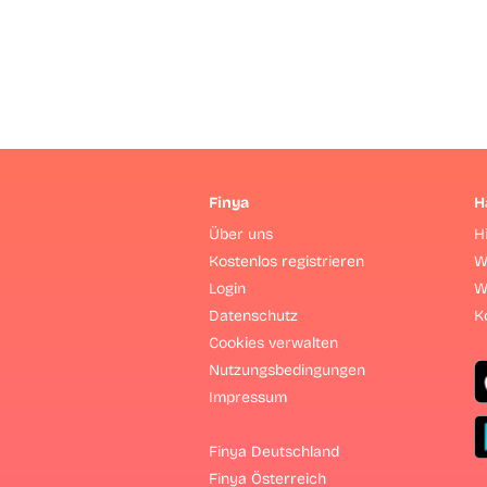
Finya
H
Über uns
H
Kostenlos registrieren
W
Login
W
Datenschutz
K
Cookies verwalten
Nutzungsbedingungen
Impressum
Finya Deutschland
Finya Österreich