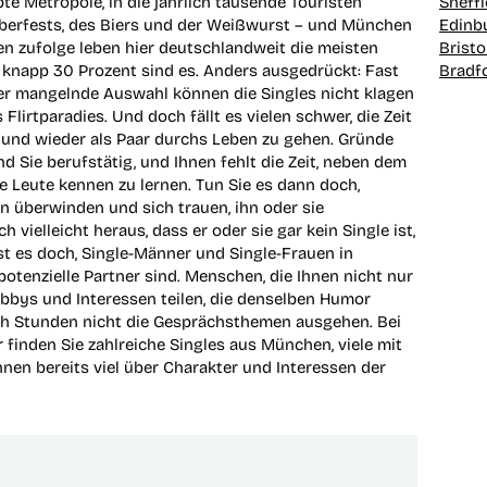
Sheffi
bte Metropole, in die jährlich tausende Touristen
Edinb
oberfests, des Biers und der Weißwurst – und München
Bristo
ien zufolge leben hier deutschlandweit die meisten
Bradf
 knapp 30 Prozent sind es. Anders ausgedrückt: Fast
Über mangelnde Auswahl können die Singles nicht klagen
Flirtparadies. Und doch fällt es vielen schwer, die Zeit
n und wieder als Paar durchs Leben zu gehen. Gründe
nd Sie berufstätig, und Ihnen fehlt die Zeit, neben dem
 Leute kennen zu lernen. Tun Sie es dann doch,
n überwinden und sich trauen, ihn oder sie
 vielleicht heraus, dass er oder sie gar kein Single ist,
st es doch, Single-Männer und Single-Frauen in
otenzielle Partner sind. Menschen, die Ihnen nicht nur
obbys und Interessen teilen, die denselben Humor
ch Stunden nicht die Gesprächsthemen ausgehen. Bei
 finden Sie zahlreiche Singles aus München, viele mit
hnen bereits viel über Charakter und Interessen der