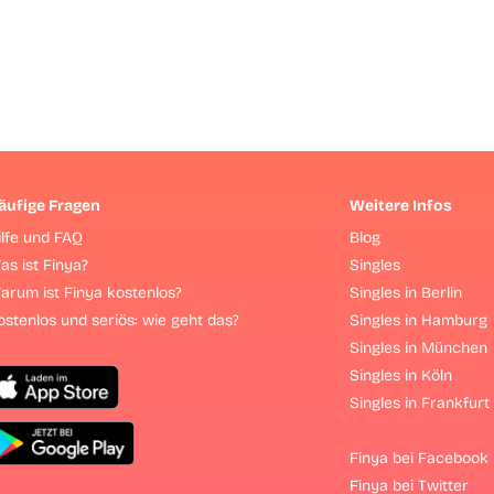
äufige Fragen
Weitere Infos
ilfe und FAQ
Blog
as ist Finya?
Singles
arum ist Finya kostenlos?
Singles in Berlin
ostenlos und seriös: wie geht das?
Singles in Hamburg
Singles in München
Singles in Köln
Singles in Frankfurt
Finya bei Facebook
Finya bei Twitter