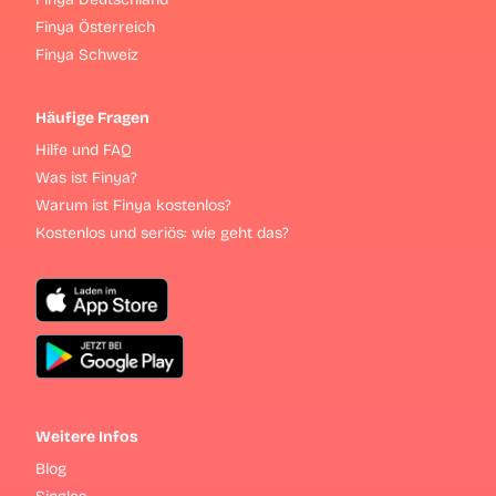
Finya Österreich
Finya Schweiz
Häufige Fragen
Hilfe und FAQ
Was ist Finya?
Warum ist Finya kostenlos?
Kostenlos und seriös: wie geht das?
Weitere Infos
Blog