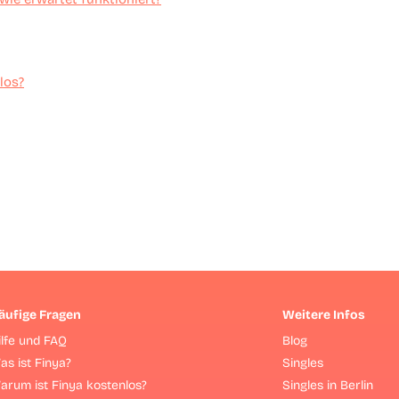
los?
äufige Fragen
Weitere Infos
ilfe und FAQ
Blog
as ist Finya?
Singles
arum ist Finya kostenlos?
Singles in Berlin