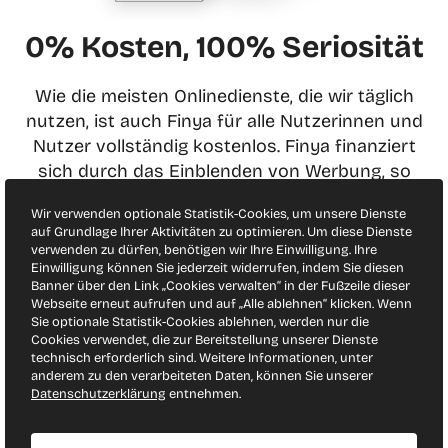
0% Kosten, 100% Seriosität
Wie die meisten Onlinedienste, die wir täglich
nutzen, ist auch Finya für alle Nutzerinnen und
Nutzer vollständig kostenlos. Finya finanziert
sich durch das Einblenden von Werbung, so
ähnlich wie Suchmaschinen und soziale
Wir verwenden optionale Statistik-Cookies, um unsere Dienste
Netzwerke. Finya existiert schon seit über 20
auf Grundlage Ihrer Aktivitäten zu optimieren. Um diese Dienste
Jahren und wurde mit vielen Preisen
verwenden zu dürfen, benötigen wir Ihre Einwilligung. Ihre
ausgezeichnet.
Einwilligung können Sie jederzeit widerrufen, indem Sie diesen
Banner über den Link „Cookies verwalten“ in der Fußzeile dieser
†
DEUTSCHLAND TEST:
TOP SERIOSITÄT
SINGLEBÖRSE,
Webseite erneut aufrufen und auf „Alle ablehnen“ klicken. Wenn
KUNDENZUFRIEDENHEIT, FOCUS 42/19
Sie optionale Statistik-Cookies ablehnen, werden nur die
Cookies verwendet, die zur Bereitstellung unserer Dienste
technisch erforderlich sind. Weitere Informationen, unter
anderem zu den verarbeiteten Daten, können Sie unserer
Datenschutzerklärung
entnehmen.