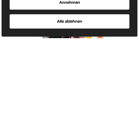
Annehmen
Alle ablehnen
Singlebörse und
Partnervermittlung
Bei Finya kannst du mit deinem Profil sowohl
selbst auf die Suche nach passenden Singles
gehen als auch in individuellen Vorschlägen
stöbern. Mit einzigartigen Features und
wissenschaftlichen Suchalgorithmen finden